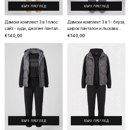
БЪРЗ ПРЕГЛЕД
БЪРЗ ПРЕГЛЕД
Дамски комплект 3 в 1 плюс
Дамски комплект 3 в 1 - блуза,
сайз - худи, джогинг панталон
широк панталон и лъскава
и грейка, цвят бежово, топъл
грейка, сив екип с черна
€140,00
€140,00
зимен макси екип
грейка, елегантен зимен
комплект
БЪРЗ ПРЕГЛЕД
БЪРЗ ПРЕГЛЕД