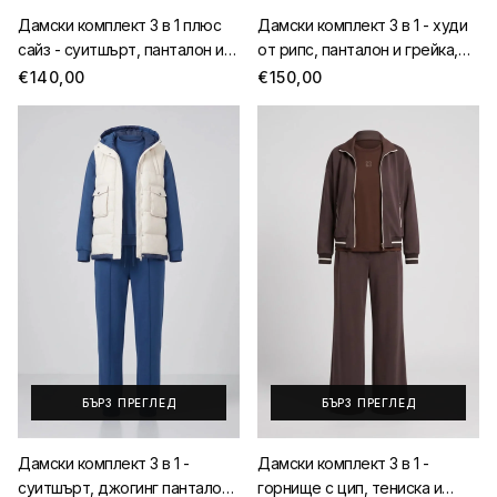
Дамски комплект 3 в 1 плюс
Дамски комплект 3 в 1 - худи
сайз - суитшърт, панталон и
от рипс, панталон и грейка,
грейка, цвят черно със сива
цвят черно със сива грейка,
€140,00
€150,00
грейка, зимен макси екип
спортно-елегантен зимен
екип
БЪРЗ ПРЕГЛЕД
БЪРЗ ПРЕГЛЕД
Дамски комплект 3 в 1 -
Дамски комплект 3 в 1 -
суитшърт, джогинг панталон
горнище с цип, тениска и