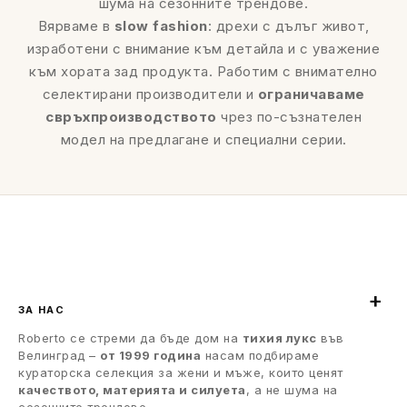
шума на сезонните трендове.
Вярваме в
slow fashion
: дрехи с дълъг живот,
изработени с внимание към детайла и с уважение
към хората зад продукта. Работим с внимателно
селектирани производители и
ограничаваме
свръхпроизводството
чрез по-съзнателен
модел на предлагане и специални серии.
ЗА НАС
Roberto се стреми да бъде дом на
тихия лукс
във
Велинград –
от 1999 година
насам подбираме
кураторска селекция за жени и мъже, които ценят
качеството, материята и силуета
, а не шума на
сезонните трендове.