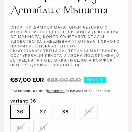
Детайли с Мъниста
EU 34
XS
80-84
EU 36
S
84-88
СПОРТНИ ДАМСКИ МАРАТОНКИ AZZURRO С
EU 38
S-M
88-92
МОДЕРЕН МНОГОЦВЕТЕН ДИЗАЙН И ДЕКОРАЦИЯ
ОТ МЪНИСТА, КОИТО СЪЧЕТАВАТ СТИЛ И
УДОБСТВО ЗА ЕЖЕДНЕВНА УПОТРЕБА. ГОРНОТО
EU 40
M
92-96
ПОКРИТИЕ Е ИЗРАБОТЕНО ОТ
ВИСОКОКАЧЕСТВЕНИ СИНТЕТИЧНИ МАТЕРИАЛИ,
EU 42
M-L
96-100
ОСИГУРЯВАЩИ ЛЕКОТА И ЛЕСНА ПОДДРЪЖКА, А
ВЪТРЕШНАТА ПОДЛОЖКА ПРЕДЛАГА КОМФОРТ
ПРИ ПРОДЪЛЖИТЕЛНО НОСЕНЕ.
EU 44
L
100-104
EU 46
XL
104-110
Обичайна
Цена
€67,00 EUR
€85,00 EUR
21%OFF
цена
при
EU 48
XXL
110-116
разпродажб
С включени данъци.
Доставката
се изчислява при плащане.
variant:
36
EU 50
3XL
116-122
Вариантът
36
37
38
39
EU 52
4XL
122-128
е
изчерпан
EU 54
5XL
128-134
или
Вариантът
Вариантът
40
41
неналичен.