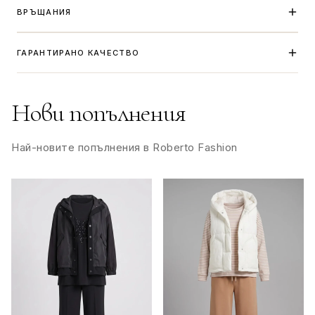
ВРЪЩАНИЯ
EU 50
L
110-114
EU 52
XL
114-118
ГАРАНТИРАНО КАЧЕСТВО
EU 54
XXL
118-122
Нови попълнения
EU 56
3XL
122-128
EU 58
4XL
128-134
Най-новите попълнения в Roberto Fashion
EU 60
5XL
134-140
One Size, OS или още познат, като TU е универсален размер под
👞 Таблица с размери – Мъжки обувки
Ако сте между два размера – изберете по-големия.
EU Размер
UK
US (Men)
Дължина на стъпалото (см)
EU 39
6
7
24.5